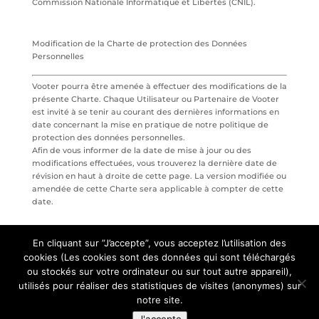
Commission Nationale Informatique et Libertés (CNIL).
Modification de la Charte de protection des Données
Personnelles
Vooter pourra être amenée à effectuer des modifications de la
présente Charte. Chaque Utilisateur ou Partenaire de Vooter
est invité à se tenir au courant des dernières informations en
date concernant la mise en pratique de notre politique de
protection des données personnelles.
Afin de vous informer de la date de mise à jour ou des
modifications effectuées, vous trouverez la dernière date de
révision en haut à droite de cette page. La version modifiée ou
amendée de cette Charte sera applicable à compter de cette
date.
En cliquant sur ”J’accepte”, vous acceptez l’utilisation des
cookies (Les cookies sont des données qui sont téléchargés
Charte de protection des données
ou stockés sur votre ordinateur ou sur tout autre appareil),
CGU et Mentions légales
Vision
utilisés pour réaliser des statistiques de visites (anonymes) sur
Equipe
Vooter
le Blog
notre site.